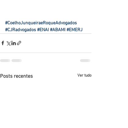
#CoelhoJunqueiraeRoqueAdvogados
#CJRadvogados
#ENAI
#ABAMI
#EMERJ
Ver tudo
Posts recentes