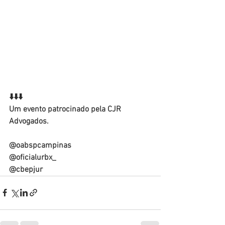
⬇️⬇️⬇️
Um evento patrocinado pela CJR 
Advogados.
@oabspcampinas
@oficialurbx_
@cbepjur